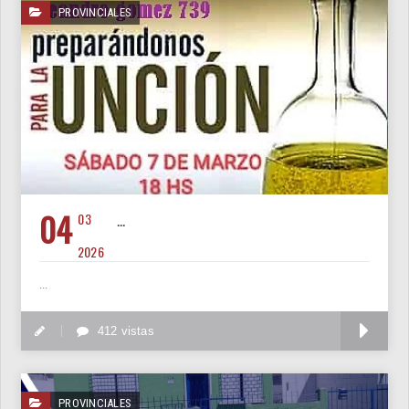
PROVINCIALES
04
03
...
2026
...
M
412 vistas
PROVINCIALES