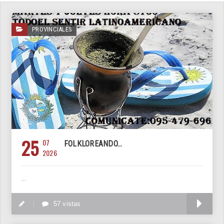
PROVINCIALES
25
07
FOLKLOREANDO...
2026
...
M
57 vistas