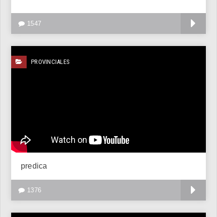
V
1547
PROVINCIALES
predica
V
1376