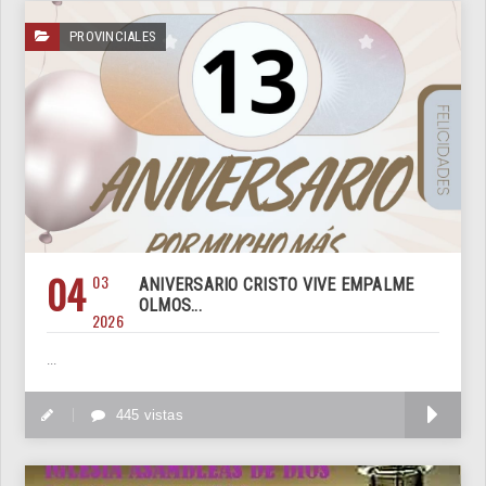
PROVINCIALES
04
03
ANIVERSARIO CRISTO VIVE EMPALME
OLMOS...
2026
...
M
445 vistas