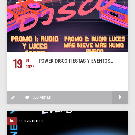
19
01
POWER DISCO FIESTAS Y EVENTOS...
2026
...
M
568 vistas
PROVINCIALES