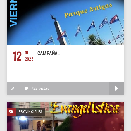
12
01
CAMPAÑA...
2026
...
M
722 vistas
PROVINCIALES