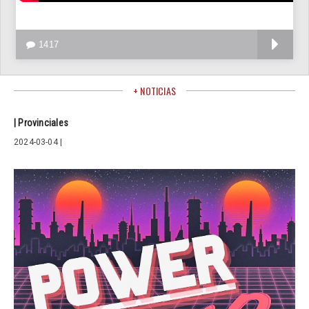
V
1417
+ NOTICIAS
| Provinciales
2024-03-04 |